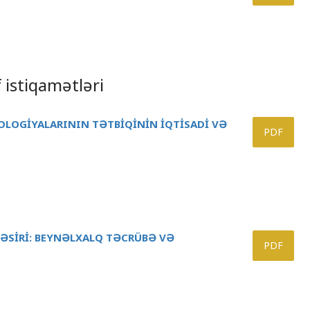
f istiqamətləri
OLOGİYALARININ TƏTBİQİNİN İQTİSADİ VƏ
PDF
TƏSİRİ: BEYNƏLXALQ TƏCRÜBƏ VƏ
PDF