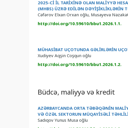
2025-Cİ İL TARİXİNƏ OLAN MALİYYƏ HE
(MHBS) ÜZRƏ EDİLƏN DƏYİŞİKLİKLƏRİN 
Cəfərov Elxan Orxan oğlu, Musayeva Nəzak
http://doi.org/10.59610/bbu1.2026.1.1.
MÜHASİBAT UÇOTUNDA GƏLİRLƏRİN UÇO
Xudiyev Aqşin Coşqun oğlu
http://doi.org/10.59610/bbu1.2026.1.2.
Büdcə, maliyyə və kredit
AZƏRBAYCANDA ORTA TƏBƏQƏNİN MALİ
VƏ ÖZƏL SEKTORUN MÜQAYİSƏLİ TƏHLİL
Sadıqov Yunus Musa oğlu