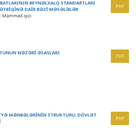
SABATLARININ BEYNƏLXALQ STANDARTLARI
PDF
TƏTBİQİNƏ DAİR BƏZİ MƏSƏLƏLƏR
ət Məmməd qızı
TUNUN NƏZƏRİ ƏSASLARI
PDF
YYƏ MƏNBƏLƏRİNİN STRUKTURU: DÖVLƏT
PDF
İ