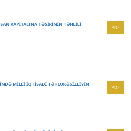
SAN KAPİTALINA TƏSİRİNİN TƏHLİLİ
PDF
TİNDƏ MİLLİ İQTİSADİ TƏHLÜKƏSİZLİYİN
PDF