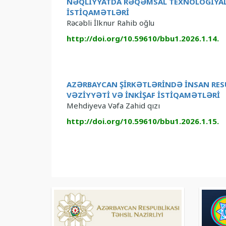
NƏQLİYYATDA RƏQƏMSAL TEXNOLOGİYAL
İSTİQAMƏTLƏRİ
Rəcəbli İlknur Rahib oğlu
http://doi.org/10.59610/bbu1.2026.1.14.
AZƏRBAYCAN ŞİRKƏTLƏRİNDƏ İNSAN RES
VƏZİYYƏTİ VƏ İNKİŞAF İSTİQAMƏTLƏRİ
Mehdiyeva Vəfa Zahid qızı
http://doi.org/10.59610/bbu1.2026.1.15.