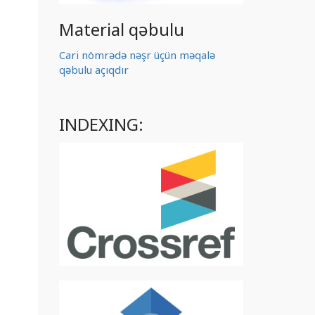
Material qəbulu
Cari nömrədə nəşr üçün məqalə
qəbulu açıqdır
INDEXING: