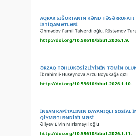
AQRAR SIĞORTANIN KƏND TƏSƏRRÜFATI 
İSTİQAMƏTLƏRİ
Əhmədov Famil Talverdi oğlu, Rüstəmov Tur
http://doi.org/10.59610/bbu1.2026.1.9.
ƏRZAQ TƏHLÜKƏSİZLİYİNİN TƏMİN OLU
İbrahimli-Hüseynova Arzu Böyükağa qızı
http://doi.org/10.59610/bbu1.2026.1.10.
İNSAN KAPİTALININ DAYANIQLI SOSİAL İ
QİYMƏTLƏNDİRİLMƏSİ
Əliyev Elvin Mirismayıl oğlu
http://doi.org/10.59610/bbu1.2026.1.11.