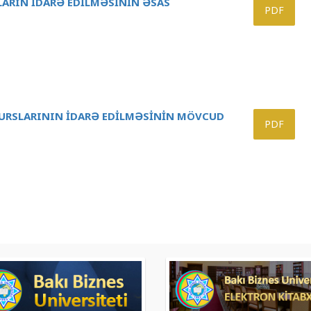
ARIN İDARƏ EDİLMƏSİNİN ƏSAS
PDF
URSLARININ İDARƏ EDİLMƏSİNİN MÖVCUD
PDF