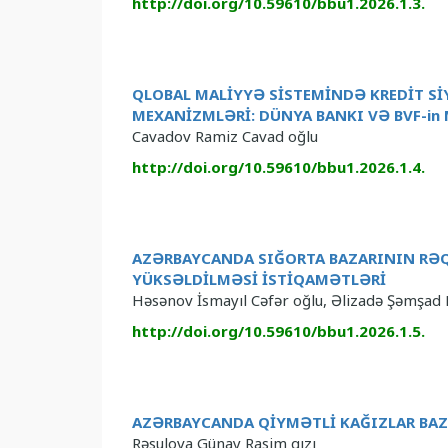
http://doi.org/10.59610/bbu1.2026.1.3.
QLOBAL MALİYYƏ SİSTEMİNDƏ KREDİT S
MEXANİZMLƏRİ: DÜNYA BANKI VƏ BVF-in 
Cavadov Ramiz Cavad oğlu
http://doi.org/10.59610/bbu1.2026.1.4.
AZƏRBAYCANDA SIĞORTA BAZARININ RƏQ
YÜKSƏLDİLMƏSİ İSTİQAMƏTLƏRİ
Həsənov İsmayıl Cəfər oğlu, Əlizadə Şəmşad 
http://doi.org/10.59610/bbu1.2026.1.5.
AZƏRBAYCANDA QİYMƏTLİ KAĞIZLAR BAZ
Rəsulova Günay Rasim qızı