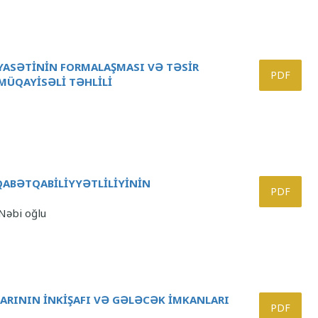
İYASƏTİNİN FORMALAŞMASI VƏ TƏSİR
PDF
MÜQAYİSƏLİ TƏHLİLİ
ABƏTQABİLİYYƏTLİLİYİNİN
PDF
Nəbi oğlu
ARININ İNKİŞAFI VƏ GƏLƏCƏK İMKANLARI
PDF