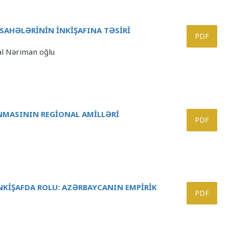
SAHƏLƏRİNİN İNKİŞAFINA TƏSİRİ
PDF
al Nəriman oğlu
NMASININ REGİONAL AMİLLƏRİ
PDF
NKİŞAFDA ROLU: AZƏRBAYCANIN EMPİRİK
PDF