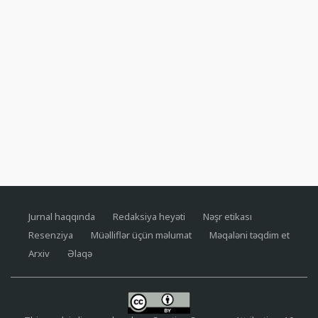
Jurnal haqqında
Redaksiya heyəti
Nəşr etikası
Resenziya
Müəlliflər üçün məlumat
Məqaləni təqdim et
Arxiv
Əlaqə