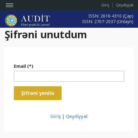
Giriş
Qeydiyyat
ISSN: 2616-4310 (Çap)
ISSN: 2707-2037 (Onlayn)
Şifrəni unutdum
Email (*)
Giriş
|
Qeydiyyat