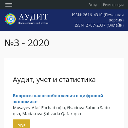
Вход
Регистрация
ISSN: 2616-4310 (Печатная
версия)
ISSN: 2707-2037 (Онлайн)
№3 - 2020
Аудит, учет и статистика
Вопросы налогообложения в цифровой
экономике
Musayev Akif Fərhad oğlu, Əsədova Səbinə Sadıx
qızı, Mədətova Şahzadə Qafar qızı
PDF