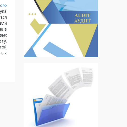
ого
упа
тся
или
ые в
овых
ту.
той
ных