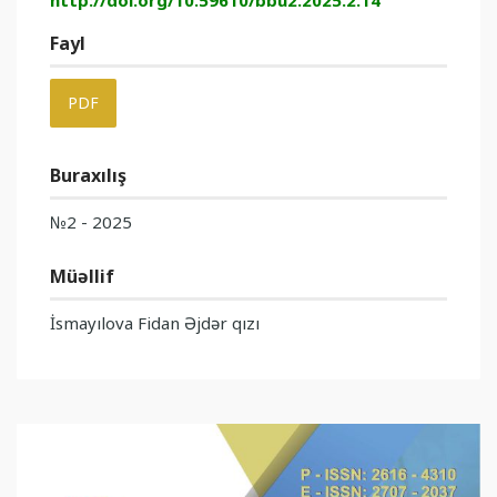
http://doi.org/10.59610/bbu2.2025.2.14
Fayl
PDF
Buraxılış
№2 - 2025
Müəllif
İsmayılova Fidan Əjdər qızı