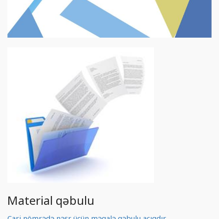
Material qəbulu
Cari nömrədə nəşr üçün məqalə qəbulu açıqdır