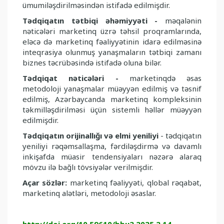
ümumiləş­dirilməsindən istifadə edilmişdir.
Tədqiqatın tətbiqi əhəmiyyəti -
məqalənin
nəticələri marketinq üzrə təhsil proqram­larında,
eləcə də marketinq fəaliyyətinin idarə edilməsinə
inteqrasiya olunmuş yanaş­maların tətbiqi zamanı
biznes təcrübəsində istifadə oluna bilər.
Tədqiqat nəticələri -
marketinqdə əsas
metodoloji yanaşmalar müəyyən edilmiş və təsnif
edilmiş, Azərbaycanda marketinq kompleksinin
təkmilləşdirilməsi üçün sistemli həllər müəy­yən
edilmişdir.
Tədqiqatın orijinallığı və elmi yeniliyi
- tədqiqatın
yeniliyi rəqəmsallaşma, fərdiləş­dirmə və davamlı
inkişafda müasir tendensiyaları nəzərə alaraq
mövzu ilə bağlı tövsiyələr verilmişdir.
Açar sözlər:
marketinq fəaliyyəti, qlobal rəqabət,
marketinq alətləri, metodoloji əsaslar.