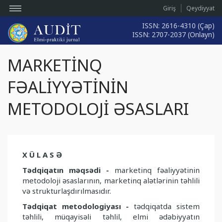
Giriş
Qeydiyyat
ISSN: 2616-4310 (Çap)
ISSN: 2707-2037 (Onlayn)
MARKETİNQ
FƏALİYYƏTİNİN
METODOLOJİ ƏSASLARI
X Ü L A S Ə
Tədqiqatın məqsədi -
marketinq fəaliyyətinin
metodoloji əsaslarının, marketinq alətlə­rinin təhlili
və strukturlaşdırılmasıdır.
Tədqiqat metodologiyası -
tədqiqatda sistem
təhlili, müqayisəli təhlil, elmi ədəbiyyatın