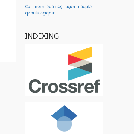
Cari nömrədə nəşr üçün məqalə
qəbulu açıqdır
INDEXING: