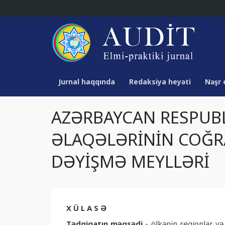
Jurnal haqqında
Redaksiya heyəti
Nəşr 
AZƏRBAYCAN RESPUBLİ
ƏLAQƏLƏRİNİN COĞR
DƏYİŞMƏ MEYLLƏRİ
X Ü L A S Ə
Tədqiqatın məqsədi
- ölkənin regionlar və 