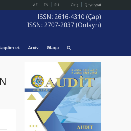
AZ
EN
RU
Giriş
Qeydiyyat
ISSN: 2616-4310 (Çap)
ISSN: 2707-2037 (Onlayn)
təqdim et
Arxiv
Əlaqə
UN