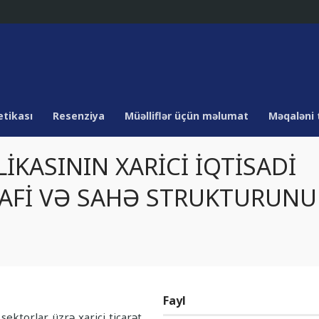
etikası
Resenziya
Müəlliflər üçün məlumat
Məqaləni 
KASININ XARİCİ İQTİSADİ
AFİ VƏ SAHƏ STRUKTURUN
Fayl
sektorlar üzrə xarici ticarət