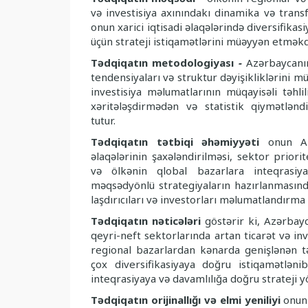
və investisiya axı­nındakı dinamika və trans
onun xarici iqtisadi əlaqələrində di­ver­sifikas
üçün strateji istiqamətlərini müəyyən etməkd
Tədqiqatın metodologiyası
-
Azərbaycanın
tendensiyaları və struktur dəyişikliklərini 
investisiya məlumatlarının müqayisəli təhli
xəritələşdirmədən və statistik qiymətlənd
tutur.
Tədqiqatın tətbiqi əhəmiyyəti
onun Az
əlaqələrinin şaxələn­dirilməsi, sektor priorit
və ölkənin qlobal bazarlara inteqrasiyas
məqsədyönlü strategiyaların hazırlanmasında
laş­dırıcıları və investorları məlumatlandırma
Tədqiqatın nəticələri
göstərir ki, Azərbayc
qeyri-neft sektor­larında artan ticarət və inv
regional bazarlardan kənarda geniş­lənən t
çox diversifikasiyaya doğru istiqamətləni
inteqrasiyaya və davamlılığa doğru strateji y
Tədqiqatın orijinallığı və elmi yeniliyi
onun 