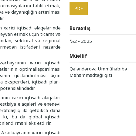
formasiyalarını təhlil etmək,
PDF
iya və dayanıqlığın artırılması
ir.
 xarici iqtisadi əlaqələrində
Buraxılış
müəyyən etmək üçün ticarət və
lindən, sektoral və regional
№2 - 2025
irmədən istifadəni nə­zərdə
Müəllif
ərbaycanın xarici iqtisadi
Qələndərova Ümmühəbibə
etlərinin optimallaşdırılması
Məhəmmədtağı qızı
ının güc­ləndirilməsi üçün
 ekspertləri, iqtisadi plan­
 potensialındadır.
anın xarici iqtisadi əlaqələri
estisiya əlaqələri və ənənəvi
ərəfdaşlıq ilə getdikcə daha
b ki, bu da qlobal iqtisadi
önləndirməni əks etdirir.
Azərbaycanın xarici iqtisadi