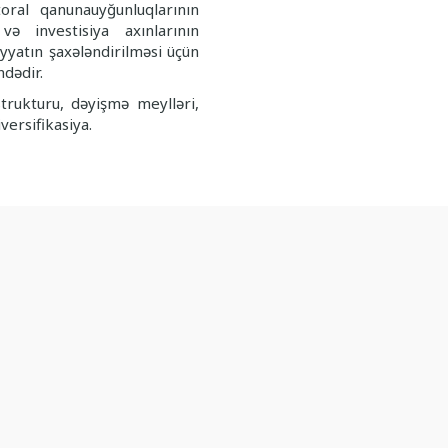
oral qanunauyğunluqlarının
 və investisiya axınlarının
iyyatın şaxələndirilməsi üçün
ndədir.
 strukturu, dəyişmə meylləri,
iversifikasiya.