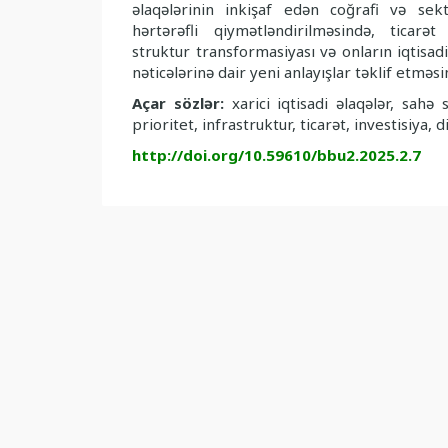
əlaqələrinin inkişaf edən coğrafi və sekt
hərtərəfli qiymətləndirilməsində, ticarət
struktur transformasiyası və onların iqtisad
nəticələrinə dair yeni anlayışlar təklif etməsi
Açar sözlər:
xarici iqtisadi əlaqələr, sahə
prioritet, infra­struk­tur, ticarət, investisiya, d
http://doi.org/10.59610/bbu2.2025.2.7