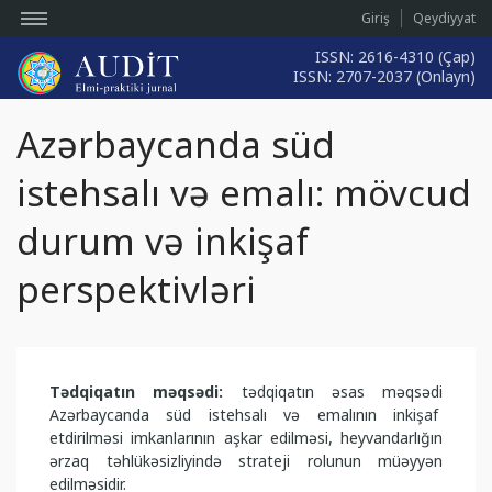
Giriş
Qeydiyyat
ISSN: 2616-4310 (Çap)
ISSN: 2707-2037 (Onlayn)
Azərbaycanda süd
istehsalı və emalı: mövcud
durum və inkişaf
perspektivləri
Tədqiqatın məqsədi:
tədqiqatın əsas məqsədi
Azərbaycanda süd istehsalı və emalının inkişaf
etdirilməsi imkanlarının aşkar edilməsi, heyvandarlığın
ərzaq təhlükəsizliyində strateji rolunun müəyyən
edilməsidir.