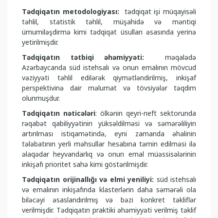
Tədqiqatın metodologiyası:
tədqiqat işi müqayisəli
təhlil, statistik təhlil, müşahidə və məntiqi
ümumiləşdirmə kimi tədqiqat üsulları əsasında yerinə
yetirilmişdir.
Tədqiqatın tətbiqi əhəmiyyəti:
məqalədə
Azərbaycanda süd istehsalı və onun emalının mövcud
vəziyyəti təhlil edilərək qiymətləndirilmiş, inkişaf
perspektivinə dair məlumat və tövsiyələr təqdim
olunmuşdur.
Tədqiqatın nəticələri
: ölkənin qeyri-neft sektorunda
rəqabət qabiliyyətinin yüksəldilməsi və səmərəliliyin
artırılması istiqamətində, eyni zamanda əhalinin
tələbatının yerli məhsullar hesabına təmin edilməsi ilə
əlaqədar heyvandarlıq və onun emal müəssisələrinin
inkişafı prioritet sahə kimi göstərilmişdir.
Tədqiqatın orijinallığı və elmi yeniliyi:
süd istehsalı
və emalının inkişafında klasterlərin daha səmərəli ola
biləcəyi əsaslandırılmış və bəzi konkret təkliflər
verilmişdir. Tədqiqatın praktiki əhəmiyyəti verilmiş təklif