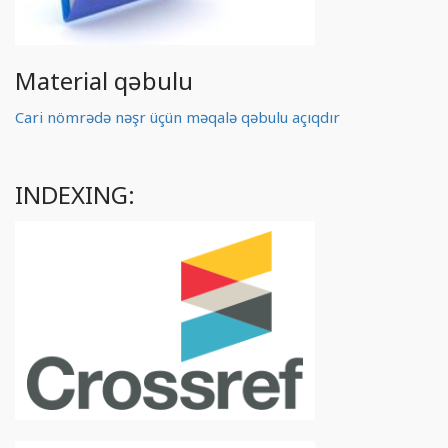
Material qəbulu
Cari nömrədə nəşr üçün məqalə qəbulu açıqdır
INDEXING: