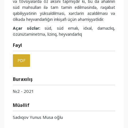
və tövsiyələrdə öz əksini tapmışdır ki, bu da əhalinin
süd məhsulları ilə tam təmin edilməsində, rəqabət
qabiliyyətinin yüksəldilməsi, xərclərin azaldılması və
ölkədə heyvandarlığın inkişafı üçün əhəmiyyətlidir.
Açar sözlər:
süd, süd emalı, idxal, damazlıq,
özünütəminetmə, lizinq, heyvandarlıq
Fayl
PDF
Buraxılış
№2 - 2021
Müəllif
Sadıqov Yunus Musa oğlu