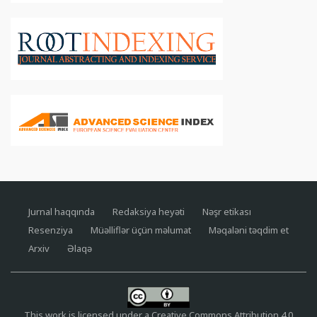
Jurnal haqqında
Redaksiya heyəti
Nəşr etikası
Resenziya
Müəlliflər üçün məlumat
Məqaləni təqdim et
Arxiv
Əlaqə
This work is licensed under a
Creative Commons Attribution 4.0