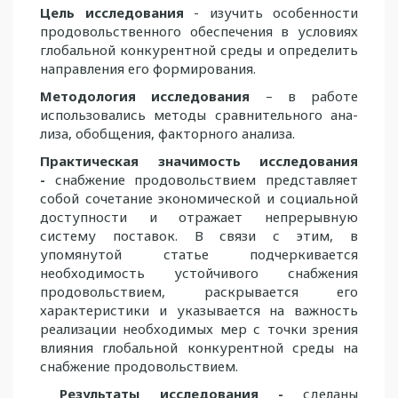
Цель исследования
- изучить особенности
продовольственного обеспечения в усло­виях
глобальной конкурентной среды и определить
направления его формирования.
Методология исследования
– в работе
использовались методы сравнительного ана­
лиза, обобщения, факторного анализа.
Практическая значимость исследования
-
снабжение продовольствием предс­тав­ляет
собой сочетание экономической и социальной
доступности и отражает непрерывную
систему поставок. В связи с этим, в
упомянутой статье подчеркивается
необходимость ус­той­чивого снабжения
продовольствием, раскрывается его
характеристики и указывается на важность
реализации необходимых мер с точки зрения
влияния глобальной кон­курентной среды на
снабжение продовольствием.
Результаты
исследования -
сделаны