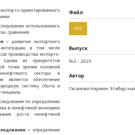
экспорто-ориентированного
Файл
мики.
следования использовалисъ
PDF
за, сравнения.
ния –
развитие экспортного
интеграции, в том числе
Выпуск
сов производства экспорто-
ся одним из приоритетов
№2 - 2023
ой точки зрения основной
ненефтяного сектора в
Автор
ми является обеспечение
народную систему сбыта и
Гасанова Нармин Этибар кы
отенциала.
следование по определению
тва в ненефтяной экономике
вания роста ненефтяной
следования –
определение