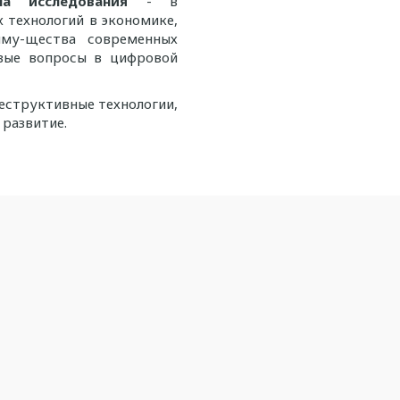
на исследования
- в
 технологий в экономике,
иму-щества современных
овые вопросы в цифровой
еструктивные технологии,
 развитие.