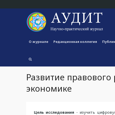
О журнале
Редакционная коллегия
Публик
Развитие правового
экономике
Цель исследования
- изучить цифрову