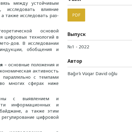
 связь между устойчивым
, исследовать влияние
PDF
а также исследовать раз-
ретической основой
Выпуск
ия цифровых технологий в
ето-дов. В исследовании
№1 - 2022
 индукции, обобщения и
Автор
ия
– основные положения и
экономическая активность
Bağırlı Vüqar David oğlu
я параллельно с темпами
 во многих сферах ниже
ны с выявлением и
сти информационных и
байджане, а также этим
е регулирование цифровой